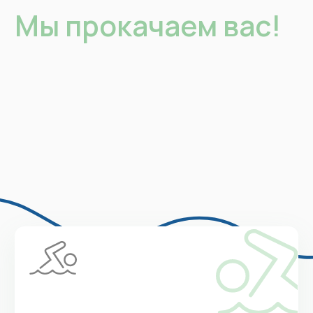
Перестаньте «сражаться» с водой
на максималках, а плывите легко
и в удовольствие
Вы забудете о болях
в шее, плечах
и пояснице
Правильное положение в воде
предотвратит перенапряжение мышц
шеи и зажимы в пояснице