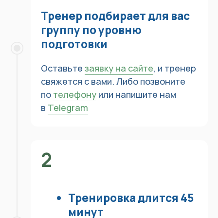
правильно держать голову
во время плавания.
Помогает опустить лицо
в воду
Так вы принимаете правильное
ровное положение в воде, при
котором расправляется
позвоночник
6
Тренер учит вас дышать
в воде. Рассказывает когда
и в какую сторону делать
вдох и как выдыхать
Правильная техника дыхания
поможет вам дышать ровно
и не выдыхаться