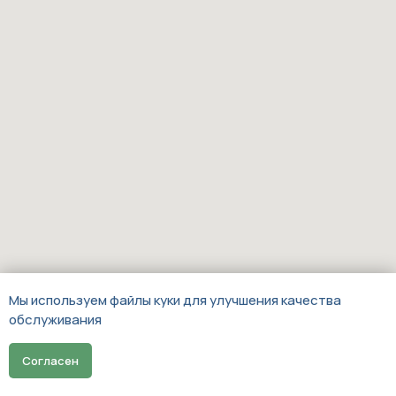
ошибки
Связаться с тренером
Изучить индивидуальные занятия
Стоимость занятий
Мы используем файлы куки для улучшения качества
обслуживания
Групповая тренировка
Записаться
Согласен
6 человек
Время тренировки: 45 минут