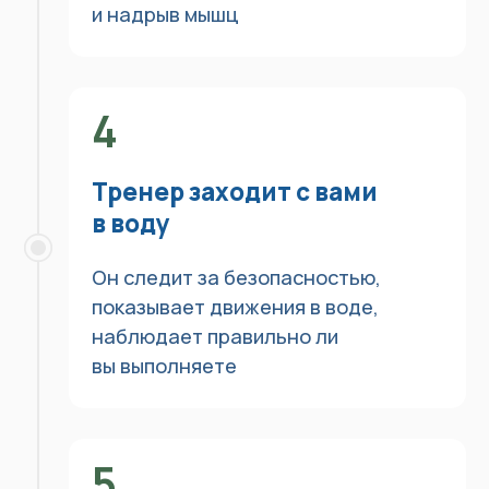
9
Так вы постепенно
осваиваете 4 стиля
плавания, увеличиваете
дистанцию и скорость
Тренер подстраивает процесс
обучения под ваши цели: участие
в соревновании или заплыве, где
и на какую дистанцию и т.д.
10
Вы уверенно участвуете
в соревновании и заплыве
в открытой воде