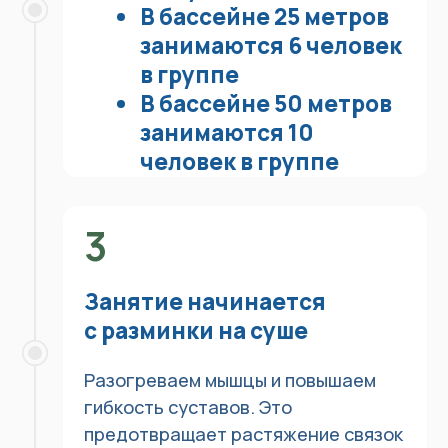
7
Тренер показывает, как
грести руками и двигать
ногами, чтобы не терять
скорость
8
Тренер объясняет, как
скользить в воде между
гребками
Скольжение помогает грести
меньше и плыть дальше. Тем самым
вы сохраняете силы на всю
дистанцию