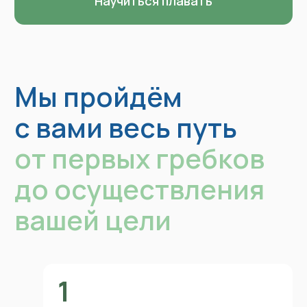
Разогреваем мышцы и повышаем
гибкость суставов. Это
предотвращает растяжение связок
и надрыв мышц
4
Тренер заходит с вами
в воду
Он следит за безопасностью,
показывает движения в воде,
наблюдает правильно ли
вы выполняете
5
Тренер помогает лечь
на воду. Объясняет, как