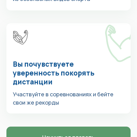
по
телефону
или напишите нам
в
Telegram
2
Тренировка длится 45
минут
В бассейне 25 метров
занимаются 6 человек
в группе
В бассейне 50 метров
занимаются 10
человек в группе
3
Занятие начинается
с разминки на суше