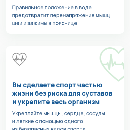
Научиться плавать
Мы пройдём
с вами весь путь
от первых гребков
до осуществления
вашей цели
1
Тренер подбирает для вас
группу по уровню
подготовки
Оставьте
заявку на сайте
, и тренер
свяжется с вами. Либо позвоните