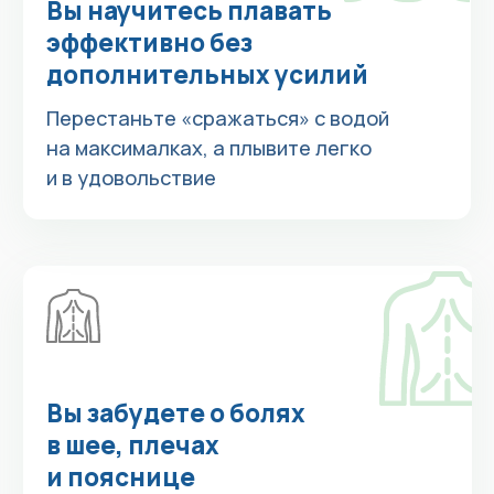
Вы сделаете спорт частью
жизни без риска для суставов
и укрепите весь организм
Укрепляйте мышцы, сердце, сосуды
и легкие с помощью одного
из безопасных видов спорта
Вы почувствуете
уверенность покорять
дистанции
Участвуйте в соревнованиях и бейте
свои же рекорды